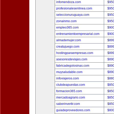
infomendoza.com
$95
profesionalesenlinea.com
$95
seleccionuruguaya.com
$95
zonainmo.com
$95
empleo365.com
$90
entrenamientoempresarial.com
$90
almademujer.com
$89
creatujuego.com
$89
hostingparaempresas.com
$89
asesoresdeviajes.com
$89
fabricadegolosinas.com
$89
muysaludable.com
$89
infoviajeros.com
$88
clubdeapuestas.com
$85
formacion365.com
$85
mercadoagrario.com
$85
saberinvertir.com
$85
guiadeproveedores.com
$80