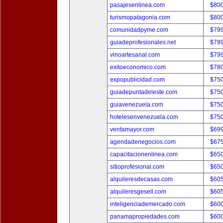
pasajesenlinea.com
$80
turismopatagonia.com
$80
comunidadpyme.com
$79
guiadeprofesionales.net
$79
vinoartesanal.com
$79
exitoeconomico.com
$78
expopublicidad.com
$75
guiadepuntadeleste.com
$75
guiavenezuela.com
$75
hotelesenvenezuela.com
$75
ventamayor.com
$69
agendadenegocios.com
$67
capacitacionenlinea.com
$65
sitioprofesional.com
$65
alquileresdecasas.com
$60
alquileresgesell.com
$60
inteligenciademercado.com
$60
panamapropiedades.com
$60