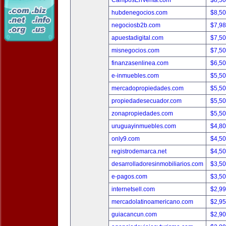
CamposEnVenta.com
$8,5
hubdenegocios.com
$8,5
negociosb2b.com
$7,9
apuestadigital.com
$7,5
misnegocios.com
$7,5
finanzasenlinea.com
$6,5
e-inmuebles.com
$5,5
mercadopropiedades.com
$5,5
propiedadesecuador.com
$5,5
zonapropiedades.com
$5,5
uruguayinmuebles.com
$4,8
only9.com
$4,5
registrodemarca.net
$4,5
desarrolladoresinmobiliarios.com
$3,5
e-pagos.com
$3,5
internetsell.com
$2,9
mercadolatinoamericano.com
$2,9
guiacancun.com
$2,9