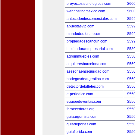
proyectostecnologicos.com
$60
webhostingmexico.com
$60
antecedentescomerciales.com
$59
apuestasvip.com
$59
mundodeofertas.com
$59
propiedadescancun.com
$59
incubadoraempresarial.com
$58
agroinmuebles.com
$55
alquileresbarcelona.com
$55
asesoriaenseguridad.com
$55
bodegasdeargentina.com
$55
detectordebilletes.com
$55
e-periodico.com
$55
equipodeventas.com
$55
fornecedores.org
$55
guiaargentina.com
$55
guiadeportes.com
$55
guiaflorida.com
$55