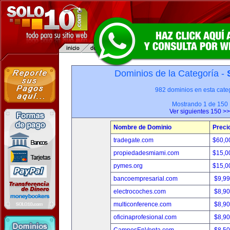
Dominios de la Categoría -
982 dominios en esta categ
Mostrando 1 de 150
Ver siguientes 150 >>
Nombre de Dominio
Preci
tradegate.com
$60,0
propiedadesmiami.com
$15,0
pymes.org
$15,0
bancoempresarial.com
$9,9
electrocoches.com
$8,9
multiconference.com
$8,9
oficinaprofesional.com
$8,9