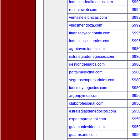
industriadealimentos.com
$99
reservaweb.com
$99
ventastelefonicas.com
$99
vinosmendoza.com
$99
finanzasyeconomia.com
$99
industriasculturales.com
$99
agroinversiones.com
$98
estrategiadenegocios.com
$98
gestiondemarca.com
$98
portalmedicina.com
$98
segurosempresariales.com
$98
turismoynegocios.com
$98
argenpymes.com
$95
clubprofesional.com
$95
estrategiasdenegocios.com
$95
expoempresarial.com
$95
guiamontevideo.com
$95
guiarosario.com
$95