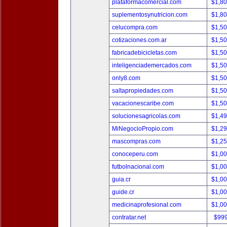
plataformacomercial.com
$1,8
suplementosynutricion.com
$1,8
celucompra.com
$1,5
cotizaciones.com.ar
$1,5
fabricadebicicletas.com
$1,5
inteligenciademercados.com
$1,5
only8.com
$1,5
saltapropiedades.com
$1,5
vacacionescaribe.com
$1,5
solucionesagricolas.com
$1,4
MiNegocioPropio.com
$1,2
mascompras.com
$1,2
conoceperu.com
$1,0
futbolnacional.com
$1,0
guia.cr
$1,0
guide.cr
$1,0
medicinaprofesional.com
$1,0
contratar.net
$99