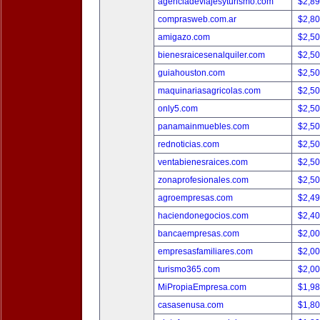
agenciadeviajesyturismo.com
$2,8
comprasweb.com.ar
$2,8
amigazo.com
$2,5
bienesraicesenalquiler.com
$2,5
guiahouston.com
$2,5
maquinariasagricolas.com
$2,5
only5.com
$2,5
panamainmuebles.com
$2,5
rednoticias.com
$2,5
ventabienesraices.com
$2,5
zonaprofesionales.com
$2,5
agroempresas.com
$2,4
haciendonegocios.com
$2,4
bancaempresas.com
$2,0
empresasfamiliares.com
$2,0
turismo365.com
$2,0
MiPropiaEmpresa.com
$1,9
casasenusa.com
$1,8