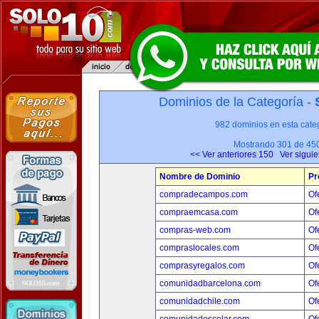
Dominios de la Categoría -
982 dominios en esta categ
Mostrando 301 de 45
<< Ver anteriores 150
Ver sigui
Nombre de Dominio
Pr
compradecampos.com
Of
compraemcasa.com
Of
compras-web.com
Of
compraslocales.com
Of
comprasyregalos.com
Of
comunidadbarcelona.com
Of
comunidadchile.com
Of