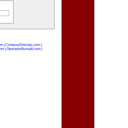
om
|
ComprasDirectas.com
|
com
|
OperadorBursatil.com
|