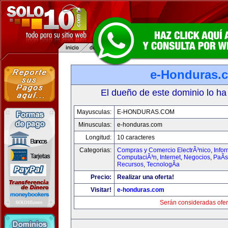
e-Honduras.
El dueño de este dominio lo ha
Mayusculas:
E-HONDURAS.COM
Minusculas:
e-honduras.com
Longitud:
10 caracteres
Categorias:
Compras y Comercio ElectrÃ³nico
,
Infor
ComputaciÃ³n
,
Internet
,
Negocios
,
PaÃ­
Recursos
,
TecnologÃ­a
Precio:
Realizar una oferta!
Visitar!
e-honduras.com
Serán consideradas ofer