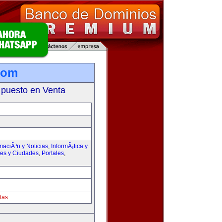
com
 puesto en Venta
maciÃ³n y Noticias
,
InformÃ¡tica y
ses y Ciudades
,
Portales
,
tas