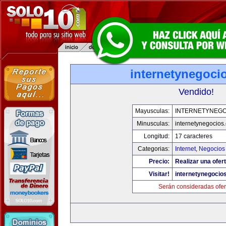
internetynegoci
Vendido!
Mayusculas:
INTERNETYNEGO
Minusculas:
internetynegocios
Longitud:
17 caracteres
Categorias:
Internet
,
Negocios
Precio:
Realizar una ofert
Visitar!
internetynegocio
Serán consideradas ofer