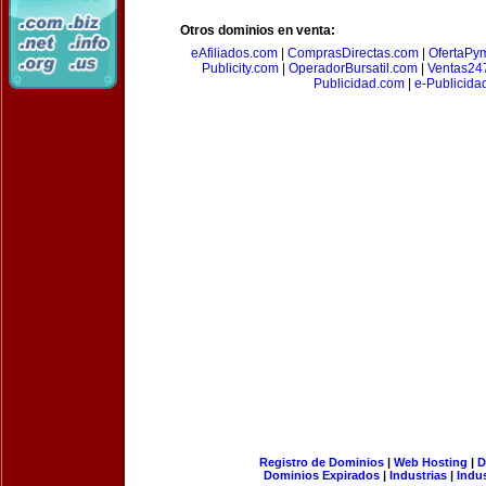
Otros dominios en venta:
eAfiliados.com
|
ComprasDirectas.com
|
OfertaPy
Publicity.com
|
OperadorBursatil.com
|
Ventas24
Publicidad.com
|
e-Publicida
Registro de Dominios
|
Web Hosting
|
D
Dominios Expirados
|
Industrias
|
Indu