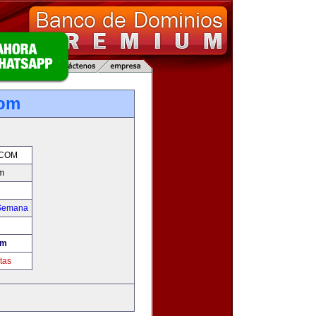
com
.COM
m
 Semana
om
tas