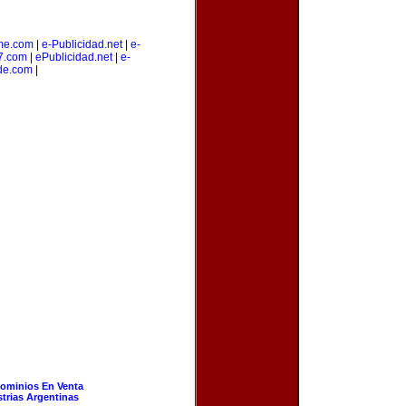
me.com
|
e-Publicidad.net
|
e-
7.com
|
ePublicidad.net
|
e-
de.com
|
ominios En Venta
strias Argentinas