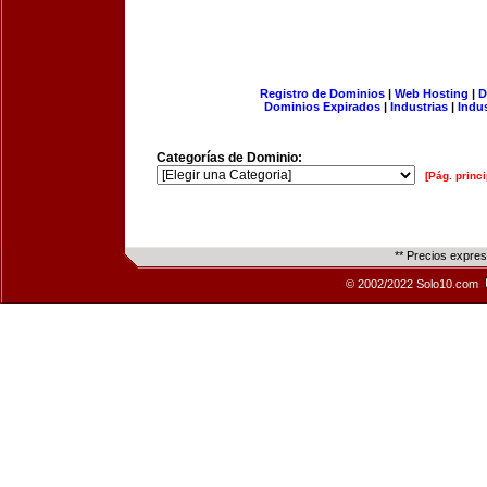
Registro de Dominios
|
Web Hosting
|
D
Dominios Expirados
|
Industrias
|
Indu
Categorías de Dominio:
[Pág. princi
** Precios expre
© 2002/2022 Solo10.com