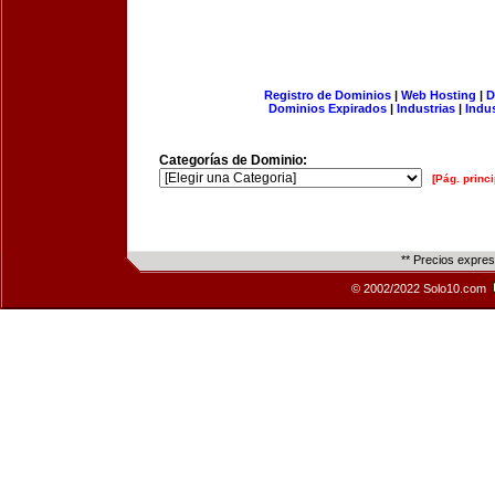
Registro de Dominios
|
Web Hosting
|
D
Dominios Expirados
|
Industrias
|
Indu
Categorías de Dominio:
[Pág. princi
** Precios expre
© 2002/2022 Solo10.com