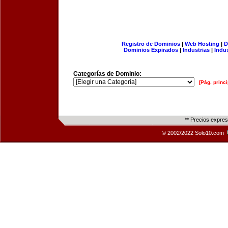
Registro de Dominios
|
Web Hosting
|
D
Dominios Expirados
|
Industrias
|
Indu
Categorías de Dominio:
[Pág. princi
** Precios expre
© 2002/2022 Solo10.com