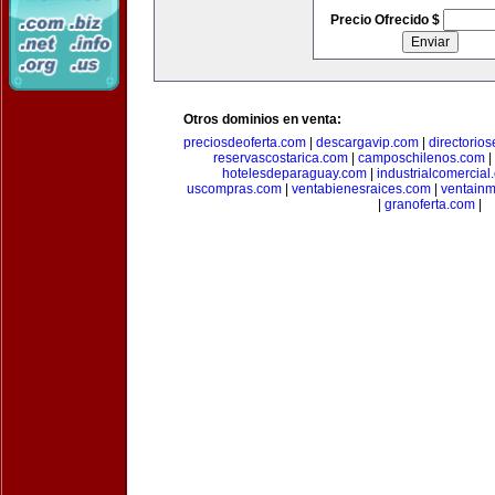
Precio Ofrecido $
Otros dominios en venta:
preciosdeoferta.com
|
descargavip.com
|
directorio
reservascostarica.com
|
camposchilenos.com
|
hotelesdeparaguay.com
|
industrialcomercial
uscompras.com
|
ventabienesraices.com
|
ventain
|
granoferta.com
|