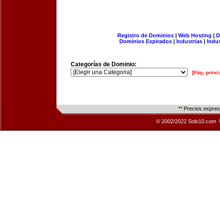
Registro de Dominios
|
Web Hosting
|
D
Dominios Expirados
|
Industrias
|
Indu
Categorías de Dominio:
[Pág. princi
** Precios expre
© 2002/2022 Solo10.com