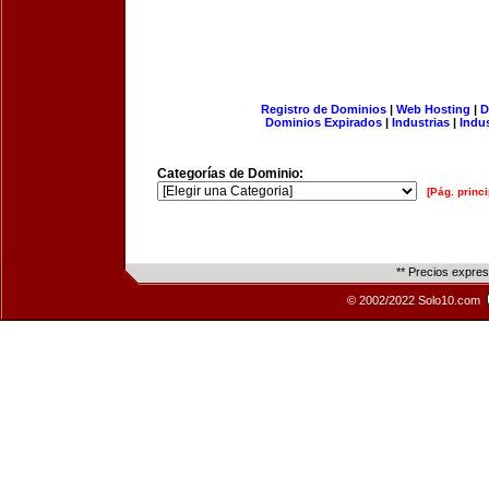
Registro de Dominios
|
Web Hosting
|
D
Dominios Expirados
|
Industrias
|
Indu
Categorías de Dominio:
[Pág. princi
** Precios expre
© 2002/2022 Solo10.com