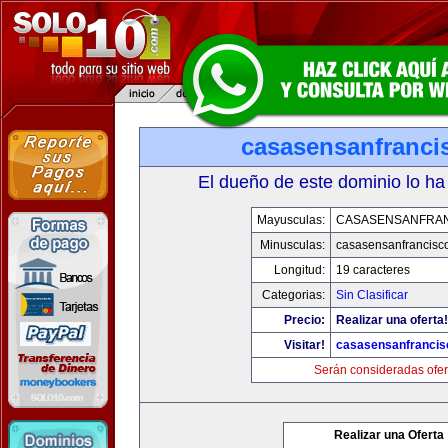
casasensanfranci
El dueño de este dominio lo ha
Mayusculas:
CASASENSANFRA
Minusculas:
casasensanfrancisc
Longitud:
19 caracteres
Categorias:
Sin Clasificar
Precio:
Realizar una oferta!
Visitar!
casasensanfranci
Serán consideradas ofer
Realizar una Oferta