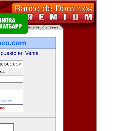
sco.com
 puesto en Venta
NCISCO.COM
o.com
sco.com
tas