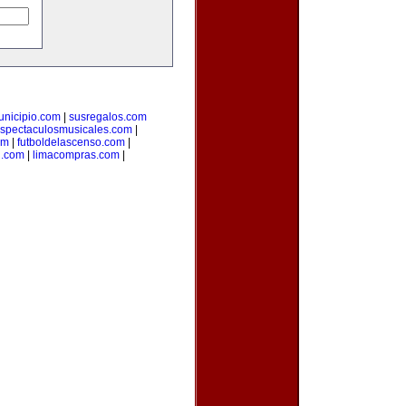
unicipio.com
|
susregalos.com
spectaculosmusicales.com
|
om
|
futboldelascenso.com
|
l.com
|
limacompras.com
|