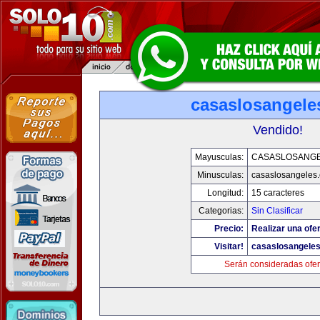
casaslosangele
Vendido!
Mayusculas:
CASASLOSANG
Minusculas:
casaslosangeles
Longitud:
15 caracteres
Categorias:
Sin Clasificar
Precio:
Realizar una ofer
Visitar!
casaslosangele
Serán consideradas ofer