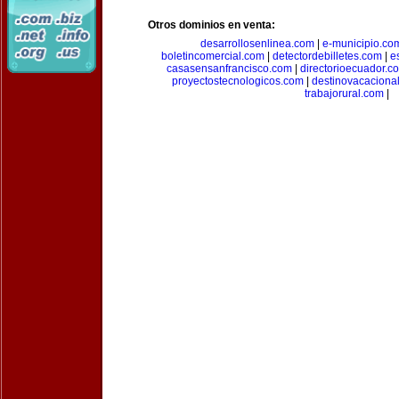
Otros dominios en venta:
desarrollosenlinea.com
|
e-municipio.co
boletincomercial.com
|
detectordebilletes.com
|
e
casasensanfrancisco.com
|
directorioecuador.c
proyectostecnologicos.com
|
destinovacaciona
trabajorural.com
|