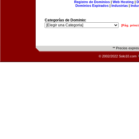
Registro de Dominios
|
Web Hosting
|
D
Dominios Expirados
|
Industrias
|
Indu
Categorías de Dominio:
[Pág. princi
** Precios expre
© 2002/2022 Solo10.com