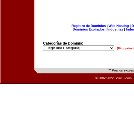
Registro de Dominios
|
Web Hosting
|
D
Dominios Expirados
|
Industrias
|
Indu
Categorías de Dominio:
[Pág. princi
** Precios expre
© 2002/2022 Solo10.com