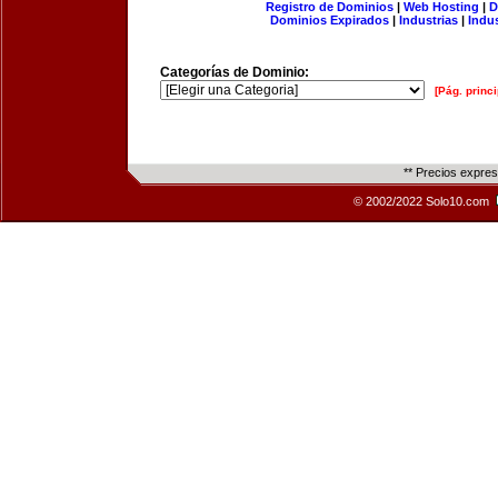
Registro de Dominios
|
Web Hosting
|
D
Dominios Expirados
|
Industrias
|
Indu
Categorías de Dominio:
[Pág. princi
** Precios expre
© 2002/2022 Solo10.com