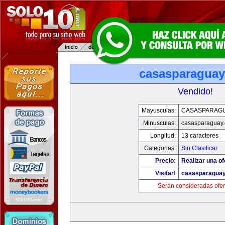
casasparagua
Vendido!
Mayusculas:
CASASPARAG
Minusculas:
casasparaguay
Longitud:
13 caracteres
Categorias:
Sin Clasificar
Precio:
Realizar una of
Visitar!
casasparagua
Serán consideradas ofer