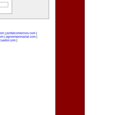
com
|
portalcomercios.com
|
com
|
agroempresarial.com
|
cuador.com
|