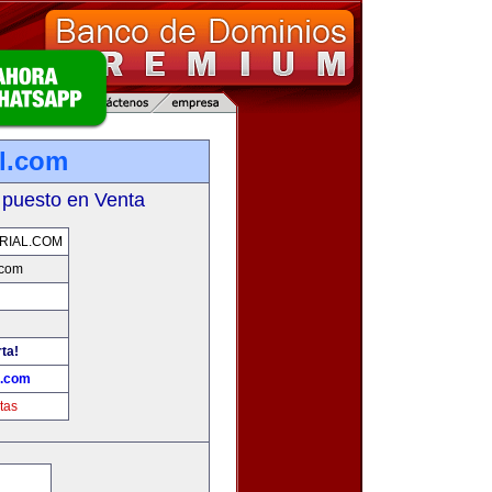
l.com
 puesto en Venta
RIAL.COM
.com
ta!
l.com
tas