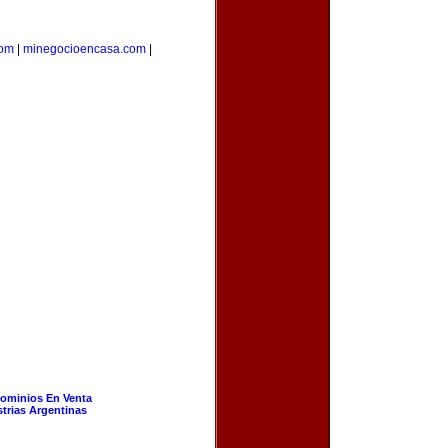
com
|
minegocioencasa.com
|
ominios En Venta
strias Argentinas