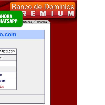
co.com
AFICO.COM
com
a!
.com
tas