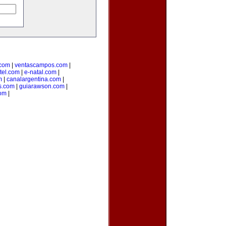
.com
|
ventascampos.com
|
tel.com
|
e-natal.com
|
m
|
canalargentina.com
|
s.com
|
guiarawson.com
|
com
|