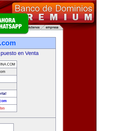
a.com
 puesto en Venta
INA.COM
com
rta!
.com
tas