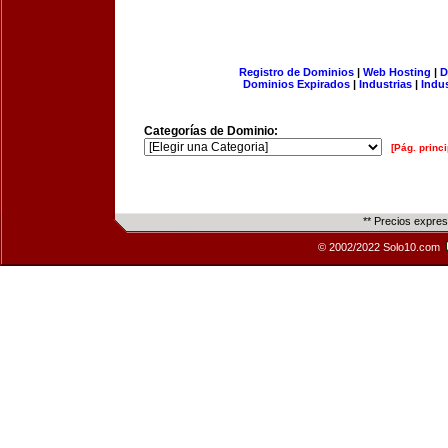
Registro de Dominios
|
Web Hosting
|
D
Dominios Expirados
|
Industrias
|
Indu
Categorías de Dominio:
[Pág. princi
** Precios expre
© 2002/2022 Solo10.com