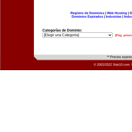
Registro de Dominios
|
Web Hosting
|
D
Dominios Expirados
|
Industrias
|
Indu
Categorías de Dominio:
[Pág. princi
** Precios expre
© 2002/2022 Solo10.com