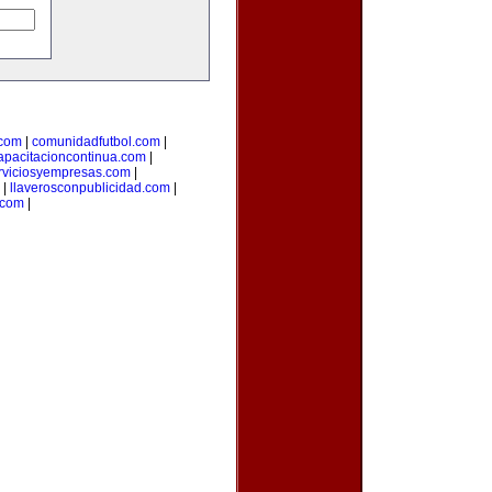
.com
|
comunidadfutbol.com
|
apacitacioncontinua.com
|
rviciosyempresas.com
|
|
llaverosconpublicidad.com
|
.com
|