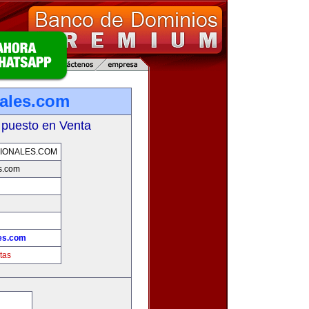
nales.com
 puesto en Venta
IONALES.COM
s.com
les.com
tas