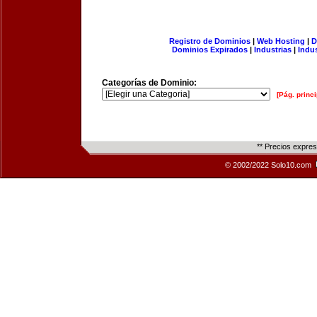
Registro de Dominios
|
Web Hosting
|
D
Dominios Expirados
|
Industrias
|
Indu
Categorías de Dominio:
[Pág. princi
** Precios expre
© 2002/2022 Solo10.com