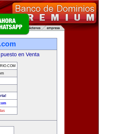
o.com
 puesto en Venta
RIO.COM
com
rta!
.com
tas