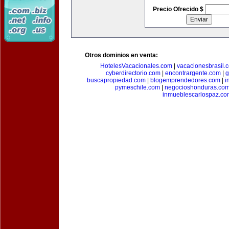
Precio Ofrecido $
Otros dominios en venta:
HotelesVacacionales.com
|
vacacionesbrasil.
cyberdirectorio.com
|
encontrargente.com
|
g
buscapropiedad.com
|
blogemprendedores.com
|
i
pymeschile.com
|
negocioshonduras.co
inmueblescarlospaz.co