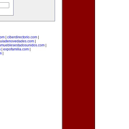
com
|
ciberdirectorio.com
|
uiadenovedades.com
|
nmueblesestadosunidos.com
|
m
|
expofamilia.com
|
m
|