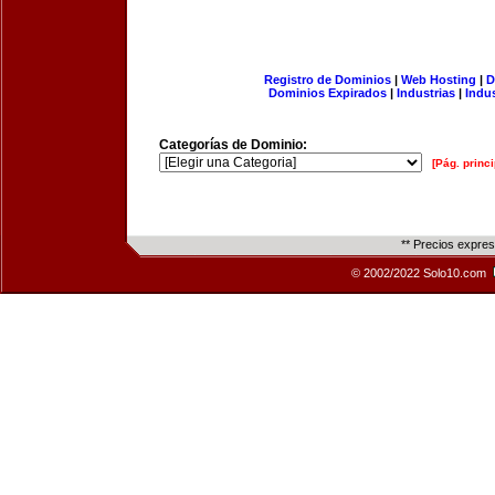
Registro de Dominios
|
Web Hosting
|
D
Dominios Expirados
|
Industrias
|
Indu
Categorías de Dominio:
[Pág. princi
** Precios expre
© 2002/2022 Solo10.com