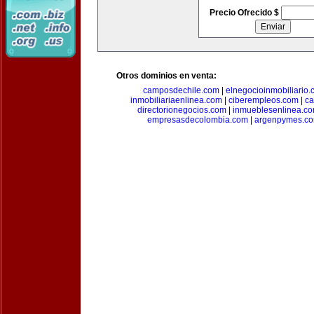
Precio Ofrecido $
Otros dominios en venta:
camposdechile.com
|
elnegocioinmobiliario
inmobiliariaenlinea.com
|
ciberempleos.com
|
ca
directorionegocios.com
|
inmueblesenlinea.c
empresasdecolombia.com
|
argenpymes.c