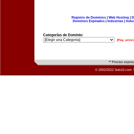
Registro de Dominios
|
Web Hosting
|
D
Dominios Expirados
|
Industrias
|
Indu
Categorías de Dominio:
[Pág. princi
** Precios expre
© 2002/2022 Solo10.com