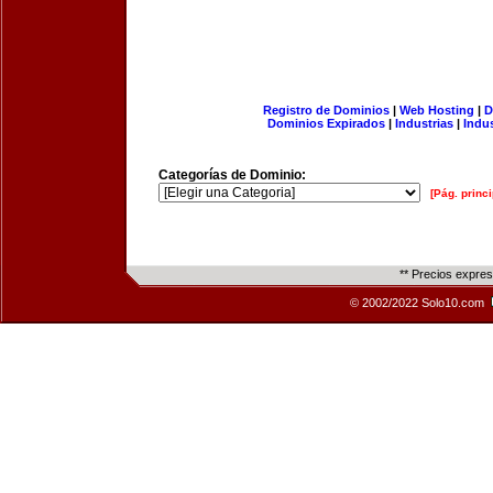
Registro de Dominios
|
Web Hosting
|
D
Dominios Expirados
|
Industrias
|
Indu
Categorías de Dominio:
[Pág. princi
** Precios expre
© 2002/2022 Solo10.com