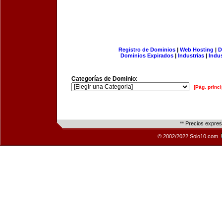
Registro de Dominios
|
Web Hosting
|
D
Dominios Expirados
|
Industrias
|
Indu
Categorías de Dominio:
[Pág. princi
** Precios expre
© 2002/2022 Solo10.com