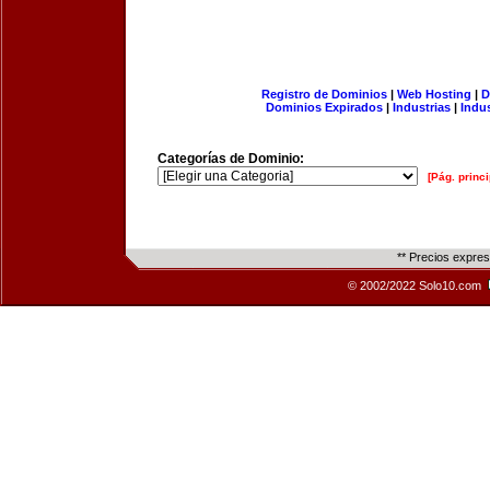
Registro de Dominios
|
Web Hosting
|
D
Dominios Expirados
|
Industrias
|
Indu
Categorías de Dominio:
[Pág. princi
** Precios expre
© 2002/2022 Solo10.com