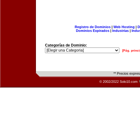
Registro de Dominios
|
Web Hosting
|
D
Dominios Expirados
|
Industrias
|
Indu
Categorías de Dominio:
[Pág. princi
** Precios expre
© 2002/2022 Solo10.com