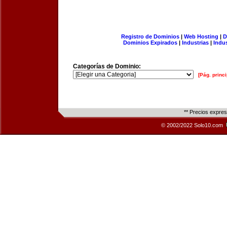
Registro de Dominios
|
Web Hosting
|
D
Dominios Expirados
|
Industrias
|
Indu
Categorías de Dominio:
[Pág. princi
** Precios expre
© 2002/2022 Solo10.com