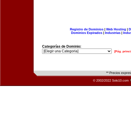
Registro de Dominios
|
Web Hosting
|
D
Dominios Expirados
|
Industrias
|
Indu
Categorías de Dominio:
[Pág. princi
** Precios expre
© 2002/2022 Solo10.com