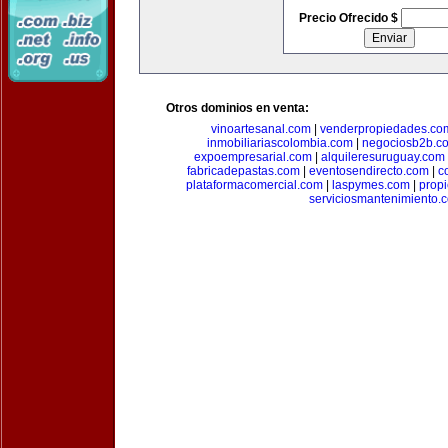
Precio Ofrecido $
Otros dominios en venta:
vinoartesanal.com
|
venderpropiedades.co
inmobiliariascolombia.com
|
negociosb2b.c
expoempresarial.com
|
alquileresuruguay.com
fabricadepastas.com
|
eventosendirecto.com
|
c
plataformacomercial.com
|
laspymes.com
|
prop
serviciosmantenimiento.