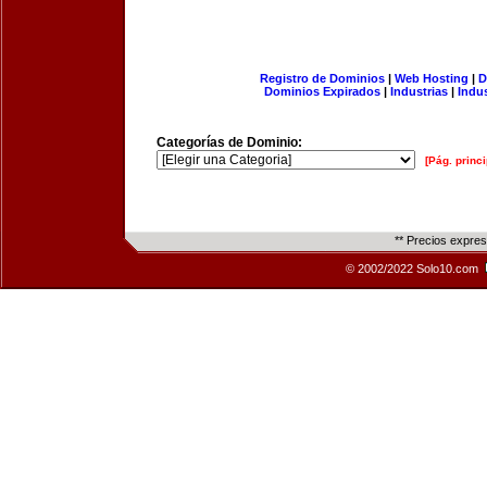
Registro de Dominios
|
Web Hosting
|
D
Dominios Expirados
|
Industrias
|
Indu
Categorías de Dominio:
[Pág. princi
** Precios expre
© 2002/2022 Solo10.com