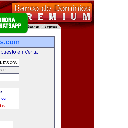
as.com
 puesto en Venta
NTAS.COM
.com
ta!
s.com
tas