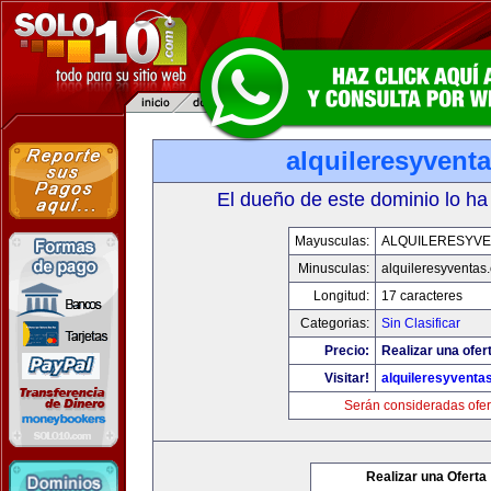
alquileresyvent
El dueño de este dominio lo ha
Mayusculas:
ALQUILERESYVE
Minusculas:
alquileresyventas
Longitud:
17 caracteres
Categorias:
Sin Clasificar
Precio:
Realizar una ofer
Visitar!
alquileresyventa
Serán consideradas ofer
Realizar una Oferta