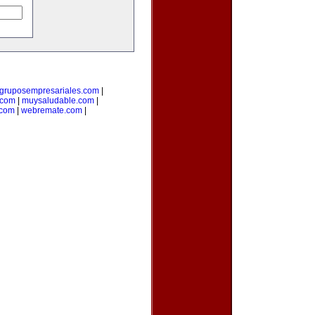
gruposempresariales.com
|
.com
|
muysaludable.com
|
.com
|
webremate.com
|