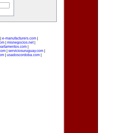
|
e-manufacturers.com
|
com
|
misnegocios.net
|
partamentos.com
|
com
|
serviciosuruguay.com
|
com
|
usadoscordoba.com
|