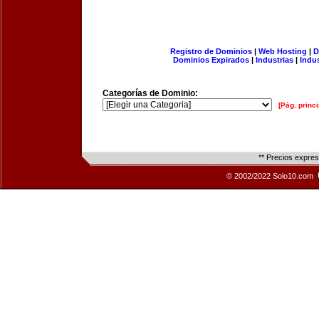
Registro de Dominios
|
Web Hosting
|
D
Dominios Expirados
|
Industrias
|
Indu
Categorías de Dominio:
[Pág. princi
** Precios expre
© 2002/2022 Solo10.com