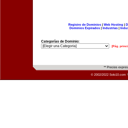
Registro de Dominios
|
Web Hosting
|
D
Dominios Expirados
|
Industrias
|
Indu
Categorías de Dominio:
[Pág. princi
** Precios expre
© 2002/2022 Solo10.com