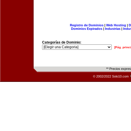
Registro de Dominios
|
Web Hosting
|
D
Dominios Expirados
|
Industrias
|
Indu
Categorías de Dominio:
[Pág. princi
** Precios expre
© 2002/2022 Solo10.com