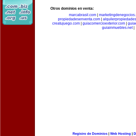
Otros dominios en venta:
marcabrasil.com
|
marketingdenegocios
propiedadesenventa.com
|
alquilerpropiedade
creatujuego.com
|
guiacomercioexterior.com
|
guiae
guiainmuebles.net
|
Registro de Dominios
|
Web Hosting
|
D