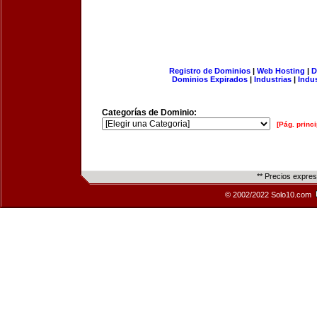
Registro de Dominios
|
Web Hosting
|
D
Dominios Expirados
|
Industrias
|
Indu
Categorías de Dominio:
[Pág. princi
** Precios expre
© 2002/2022 Solo10.com