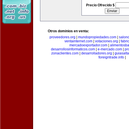
Precio Ofrecido $
Otros dominios en venta:
proveedores.org
|
mundopropiedades.com
|
salon
ventainternet.com
|
votaciones.org
|
fabr
mercadoexportador.com
|
alimentosb
desarrollosinformaticos.com
|
e-mercado.com
|
pr
zonaclientes.com
|
desarrolladores.org
|
guiasalt
foreigntrade.info
|