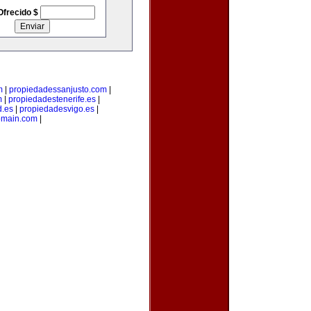
Ofrecido $
m
|
propiedadessanjusto.com
|
m
|
propiedadestenerife.es
|
d.es
|
propiedadesvigo.es
|
omain.com
|