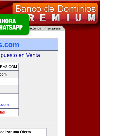
s.com
 puesto en Venta
ERAS.COM
.com
s.com
tas
ealizar una Oferta