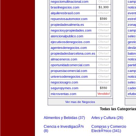
negociomultinacional.com
Ofertar!
camp
brasilnegocios.com
$1,300
notic
alquileresbrasil.com
Ofertar!
even
repuestosautomotor.com
$590
estre
propiedadesalmeria.es
Ofertar!
zona
negociosypropiedades.com
Ofertar!
camp
atencionalpublico.com
Ofertar!
sele
ejecutivosdenegocios.com
Ofertar!
gest
agentesdenegocios.com
Ofertar!
desli
propiedadesbarcelona.com.es
Ofertar!
balon
almaceneros.com
Ofertar!
notic
oportunidadcomercial.com
Ofertar!
parti
propuestacomercial.com
Ofertar!
camp
universodenegocios.com
Ofertar!
notic
negociosagro.com
Ofertar!
selec
seguropymes.com
$550
cade
microventas.com
Vendido!
efutb
Ver mas de Negocios
Todas las Categoria
Alimentos y Bebidas (37)
Artes y Cultura (26)
Ciencia e InvestigaciÃ³n
Compras y Comercio
(8)
ElectrÃ³nico (341)