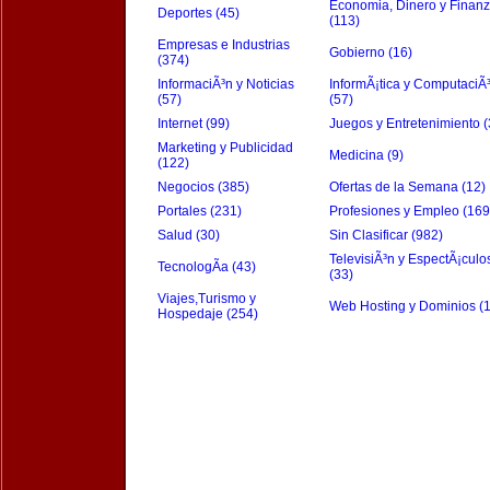
Economia, Dinero y Finan
Deportes (45)
(113)
Empresas e Industrias
Gobierno (16)
(374)
InformaciÃ³n y Noticias
InformÃ¡tica y ComputaciÃ
(57)
(57)
Internet (99)
Juegos y Entretenimiento (
Marketing y Publicidad
Medicina (9)
(122)
Negocios (385)
Ofertas de la Semana (12)
Portales (231)
Profesiones y Empleo (169
Salud (30)
Sin Clasificar (982)
TelevisiÃ³n y EspectÃ¡culo
TecnologÃ­a (43)
(33)
Viajes,Turismo y
Web Hosting y Dominios (
Hospedaje (254)