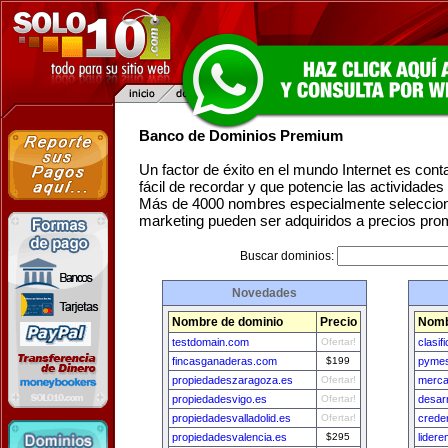
Banco de Dominios Premium
Un factor de éxito en el mundo Internet es con
fácil de recordar y que potencie las actividade
Más de 4000 nombres especialmente seleccion
marketing pueden ser adquiridos a precios pro
Buscar dominios:
Novedades
Nombre de dominio
Precio
Nomb
testdomain.com
Ofertar!
clasif
fincasganaderas.com
$199
pymes
propiedadeszaragoza.es
Ofertar!
merca
propiedadesvigo.es
Ofertar!
desarr
propiedadesvalladolid.es
Ofertar!
creden
propiedadesvalencia.es
$295
lider