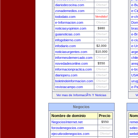
diariodecocina.com
Ofertar!
e-B
zonademedios.com
Ofertar!
e-Ci
tododato.com
Vendido!
e-ch
e-Informacion.com
Ofertar!
Dom
noticiasyopinion.com
$980
bras
guianoticias.com
Ofertar!
e-Br
infogobierno.com
Ofertar!
e-ci
infodiario.com
$2,000
e-U
noticiasurgentes.com
$10,000
arge
informesdemercado.com
Ofertar!
chil
novedadesonline.com
$550
areq
informacionpractica.com
Ofertar!
e-br
diarioperu.com
Ofertar!
USA
boletindeinformacion.com
Ofertar!
uru
revistacampo.com
Ofertar!
e-Pa
Ver mas de InformaciÃ³n Y Noticias
V
Negocios
Nombre de dominio
Precio
Nomb
NegociosInternet.net
$550
remer
forosdenegocios.com
Ofertar!
sele
ejecutivodenegocios.com
Ofertar!
webde