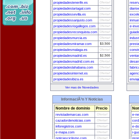
propiedadestenerife.es
Ofertar!
reser
propiedadestartagal.com
Ofertar!
diari
propiedadessevilla.es
Ofertar!
excel
propiedadessanjusto.com
Ofertar!
inmue
propiedadesriogallegos.com
Ofertar!
e-inv
propiedadesreconquista.com
Ofertar!
guiad
propiedadesmurcia.es
Ofertar!
indus
propiedadesmiramar.com
$3,500
prest
propiedadesmalaga.es
Ofertar!
const
propiedadesmadrid.es
$2,500
venta
propiedadesmadrid.com.es
Ofertar!
desar
propiedadeslahabana.com
Ofertar!
fabric
propiedadesinternet.es
Ofertar!
agenc
propiedadesibiza.es
Ofertar!
envia
Ver mas de Novedades
InformaciÃ³n Y Noticias
Nombre de dominio
Precio
Nom
revistademarcas.com
Ofertar!
e-n
cazadordenoticias.com
Ofertar!
cord
inforegistros.com
Ofertar!
e-do
e-mapa.com
Ofertar!
i-gu
noticiasciclismo.com
Ofertar!
prop