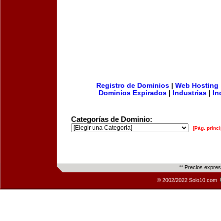
Registro de Dominios
|
Web Hosting
Dominios Expirados
|
Industrias
|
In
Categorías de Dominio:
[Pág. princi
** Precios expre
© 2002/2022 Solo10.com