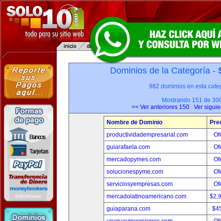
Dominios de la Categoría -
982 dominios en esta categ
Mostrando 151 de 30
<< Ver anteriores 150
Ver sigui
Nombre de Dominio
Pre
productividadempresarial.com
Of
guiarafaela.com
Of
mercadopymes.com
Of
solucionespyme.com
Of
serviciosyempresas.com
Of
mercadolatinoamericano.com
$2,
guiaparana.com
$4